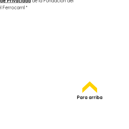
 de Privacidad
de la Fundación del
 Ferrocarril *
Para arriba