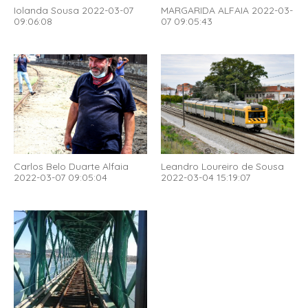
Iolanda Sousa 2022-03-07
MARGARIDA ALFAIA 2022-03-
09:06:08
07 09:05:43
Carlos Belo Duarte Alfaia
Leandro Loureiro de Sousa
2022-03-07 09:05:04
2022-03-04 15:19:07