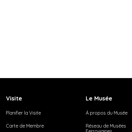
Visite
Le Musée
Planifier la Visite
Á propos du Musée
Carte de Membre
Réseau de Musées
Ferroviairies