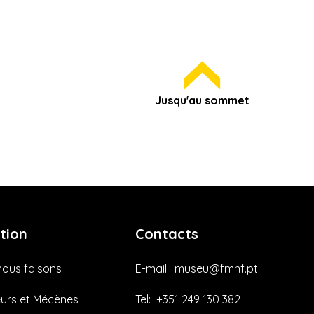
Jusqu'au sommet
tion
Contacts
nous faisons
E-mail:
museu@fmnf.pt
urs et Mécènes
Tel:
+351 249 130 382