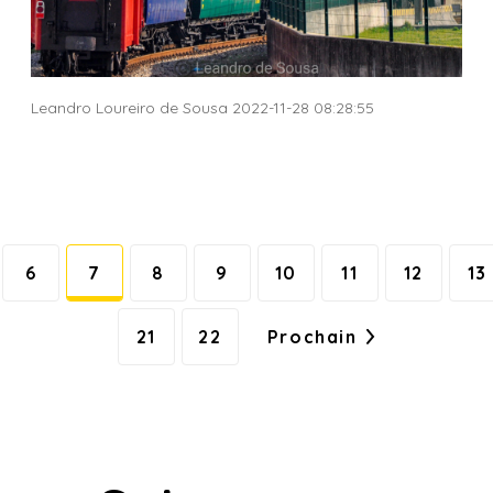
Leandro Loureiro de Sousa 2022-11-28 08:28:55
6
7
8
9
10
11
12
13
21
22
Prochain