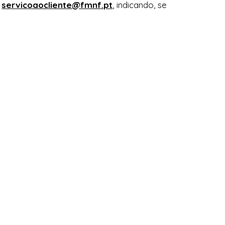
e
servicoaocliente@fmnf.pt
, indicando, se