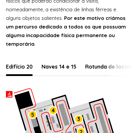
físicos que poderão condicionar a visita,
nomeadamente, a existência de linhas férreas e
alguns objetos salientes.
Por este motivo criámos
um percurso dedicado a todos os que possuam
alguma incapacidade física permanente ou
temporária
.
Edifício 20
Naves 14 e 15
Rotunda de locom
4
5
3
2