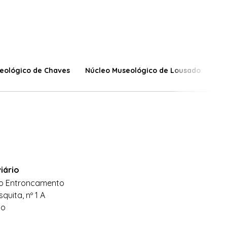
eológico de Chaves
Núcleo Museológico de Lousado
Nú
iário
do Entroncamento
quita, nº 1 A
to