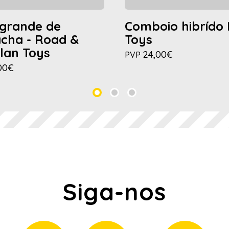
 grande de
Comboio hibrído 
cha - Road &
Toys
Plan Toys
24,00€
PVP
00€
Siga-nos