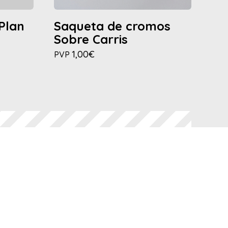
Plan
Saqueta de cromos
Co
Sobre Carris
To
1,00€
PVP
PV