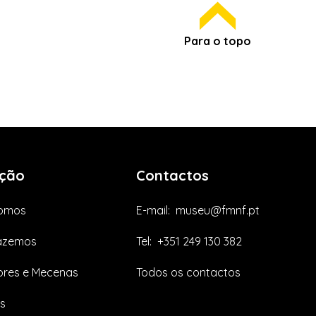
Para o topo
ção
Contactos
omos
E-mail:
museu@fmnf.pt
azemos
Tel:
+351 249 130 382
res e Mecenas
Todos os contactos
s