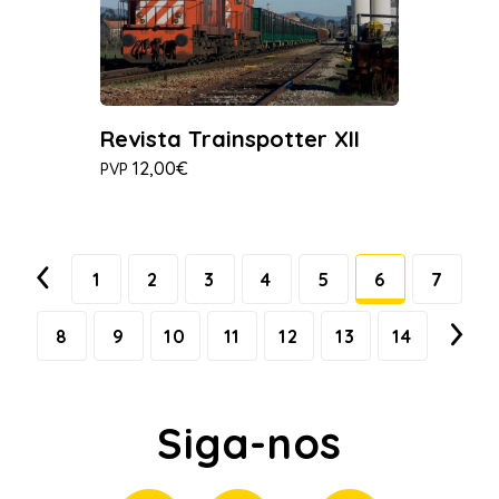
Revista Trainspotter XII
12,00€
PVP
1
2
3
4
5
6
7
8
9
10
11
12
13
14
Siga-nos