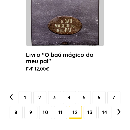
Livro "O baú mágico do
meu pai"
12,00€
PVP
1
2
3
4
5
6
7
8
9
10
11
12
13
14