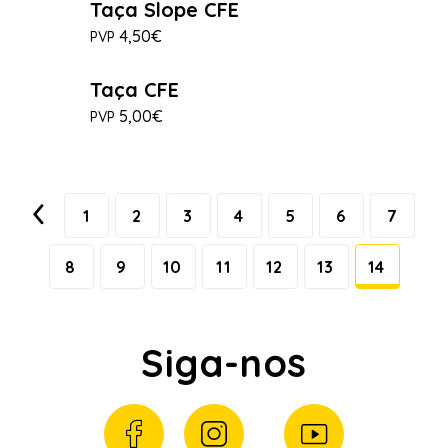
Taça Slope CFE
4,50€
PVP
Taça CFE
5,00€
PVP
1
2
3
4
5
6
7
8
9
10
11
12
13
14
Siga-nos