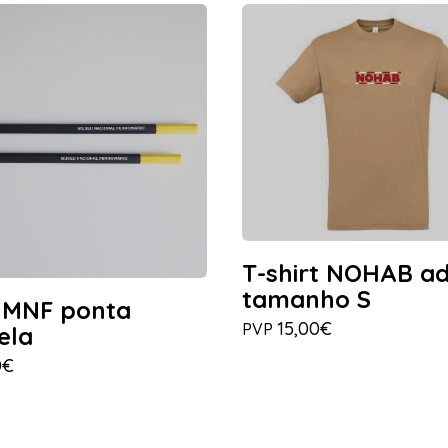
T-shirt NOHAB ad
tamanho S
 MNF ponta
15,00€
PVP
ela
0€