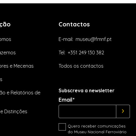
ção
Contactos
omos
E-mail:
museu@fmnf.pt
azemos
Tel:
+351 249 130 382
res e Mecenas
Todos os contactos
s
Subscreva a newsletter
ão e Relatórios de
Email*
e Distinções
Quero receber comunicações
do Museu Nacional Ferroviário