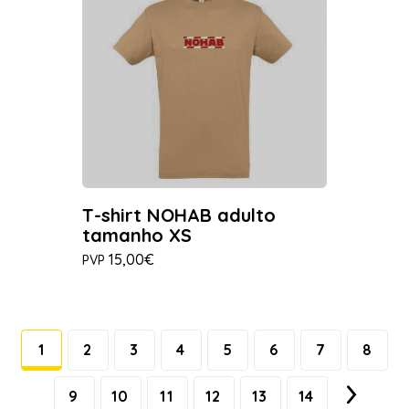
T-shirt NOHAB adulto
tamanho XS
15,00€
PVP
1
2
3
4
5
6
7
8
9
10
11
12
13
14