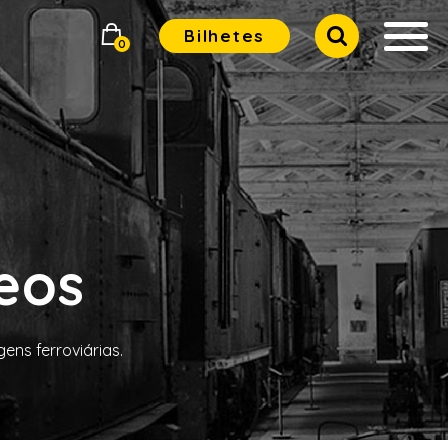
Bilhetes
0
deos
ns ferroviárias.