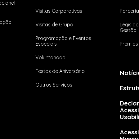
cional
Visitas Corporativas
Parceria
tação
Visitas de Grupo
Legislaç
Gestão
Programação e Eventos
Especiais
Prémios 
Voluntariado
Festas de Aniversário
Notíci
Outros Serviços
Estrut
Decla
Acessi
Usabi
Acessi
Museu