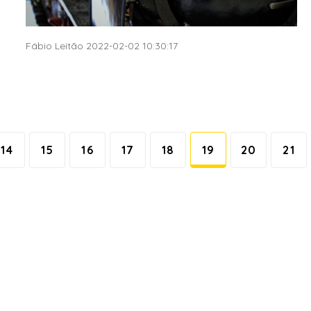
Fábio Leitão 2022-02-02 10:30:17
14
15
16
17
18
19
20
21