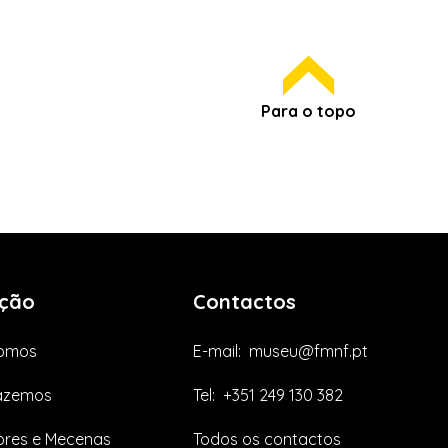
Para o topo
ção
Contactos
omos
E-mail:
museu@fmnf.pt
azemos
Tel:
+351 249 130 382
res e Mecenas
Todos os contactos