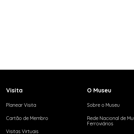
Visita
O Museu
Planear Visita
Sobre o Museu
Cartão de Membro
Rede Nacional de Mu
Ferroviários
Visitas Virtuais