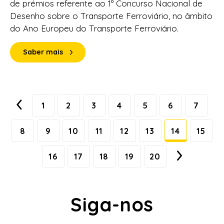
de prémios referente ao 1º Concurso Nacional de
Desenho sobre o Transporte Ferroviário, no âmbito
do Ano Europeu do Transporte Ferroviário.
Saber mais
1
2
3
4
5
6
7
8
9
10
11
12
13
14
15
16
17
18
19
20
Siga-nos